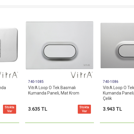
740-1085
740-1086
nda
VitrA Loop O Tek Basmalı
VitrA Loop O Te
Kumanda Paneli, Mat Krom
Kumanda Paneli
Çelik
Stokta
Stokta
3.635 TL
3.943 TL
Var
Var