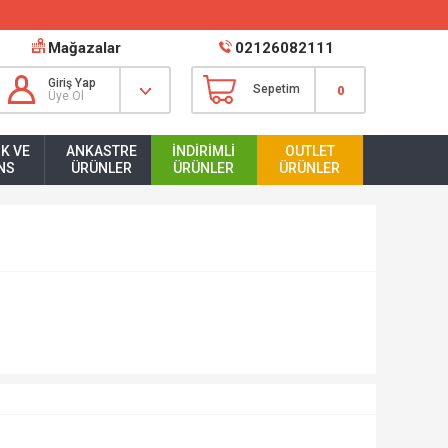
Mağazalar
02126082111
Giriş Yap
Sepetim
0
Üye Ol
K VE
ANKASTRE
İNDIRIMLI
OUTLET
NS
ÜRÜNLER
ÜRÜNLER
ÜRÜNLER