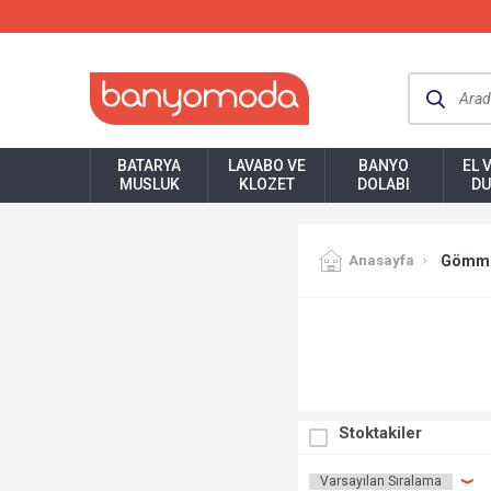
BATARYA
LAVABO VE
BANYO
EL 
MUSLUK
KLOZET
DOLABI
DU
Anasayfa
Gömme
Stoktakiler