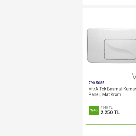
790-5085
VitrA Tek Basmalı Kuma
Paneli, Mat Krom
4140 TL
%46
2.250 TL