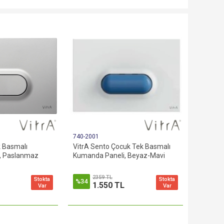
740-2001
k Basmalı
VitrA Sento Çocuk Tek Basmalı
, Paslanmaz
Kumanda Paneli, Beyaz-Mavi
2359 TL
Stokta
Stokta
%34
1.550 TL
Var
Var