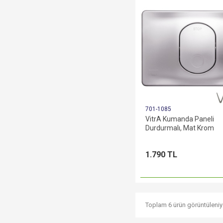
701-1085
VitrA Kumanda Paneli
Durdurmalı, Mat Krom
1.790 TL
Toplam 6 ürün görüntüleniy