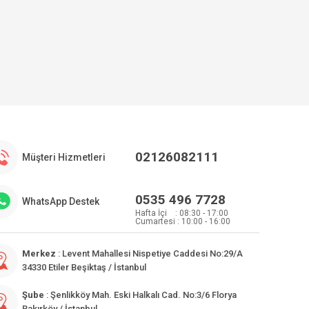
02126082111
Müşteri Hizmetleri
0535 496 7728
WhatsApp Destek
Hafta İçi : 08:30 - 17:00
Cumartesi : 10:00 - 16:00
Merkez
: Levent Mahallesi Nispetiye Caddesi No:29/A
34330 Etiler Beşiktaş / İstanbul
Şube
: Şenlikköy Mah. Eski Halkalı Cad. No:3/6 Florya
Bakırköy / İstanbul