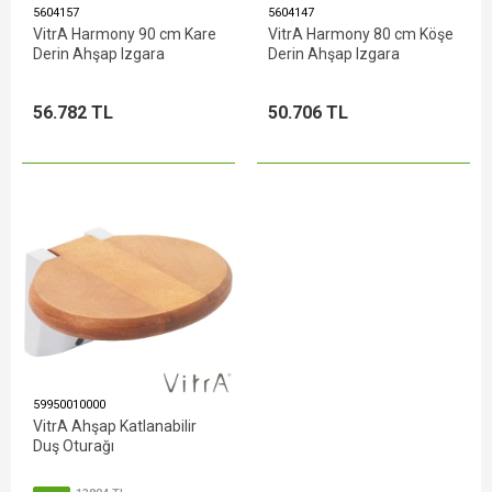
5604157
5604147
VitrA Harmony 90 cm Kare
VitrA Harmony 80 cm Köşe
Derin Ahşap Izgara
Derin Ahşap Izgara
56.782 TL
50.706 TL
59950010000
VitrA Ahşap Katlanabilir
Duş Oturağı