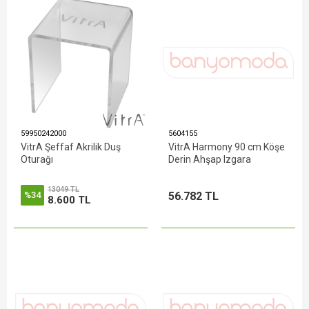
59950242000
5604155
VitrA Şeffaf Akrilik Duş
VitrA Harmony 90 cm Köşe
Oturağı
Derin Ahşap Izgara
13049 TL
56.782 TL
%34
8.600 TL