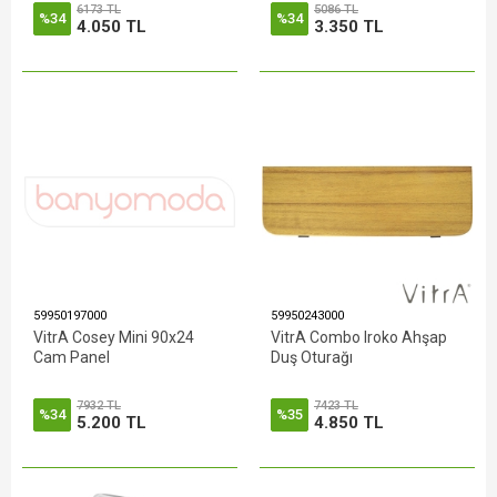
6173 TL
5086 TL
%34
%34
4.050 TL
3.350 TL
59950197000
59950243000
VitrA Cosey Mini 90x24
VitrA Combo Iroko Ahşap
Cam Panel
Duş Oturağı
7932 TL
7423 TL
%34
%35
5.200 TL
4.850 TL