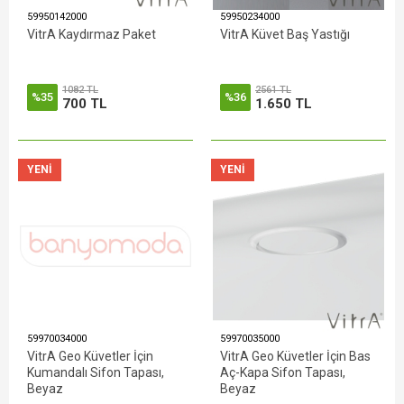
59950142000
59950234000
VitrA Kaydırmaz Paket
VitrA Küvet Baş Yastığı
1082 TL
2561 TL
%35
%36
700 TL
1.650 TL
YENI
YENI
59970034000
59970035000
VitrA Geo Küvetler İçin
VitrA Geo Küvetler İçin Bas
Kumandalı Sifon Tapası,
Aç-Kapa Sifon Tapası,
Beyaz
Beyaz