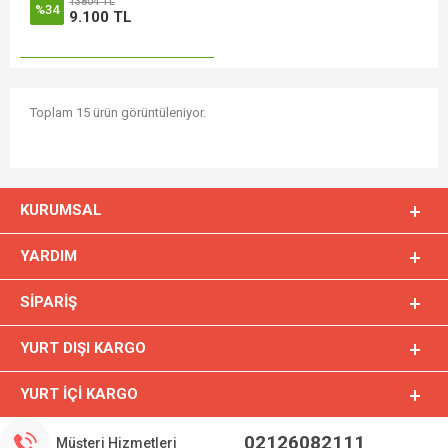
13804 TL
%34
9.100 TL
Toplam 15 ürün görüntüleniyor.
KURUMSAL
YARDIM
SIPARIŞ
YURT DIŞI KARGO
YURT İÇI KARGO
02126082111
Müşteri Hizmetleri