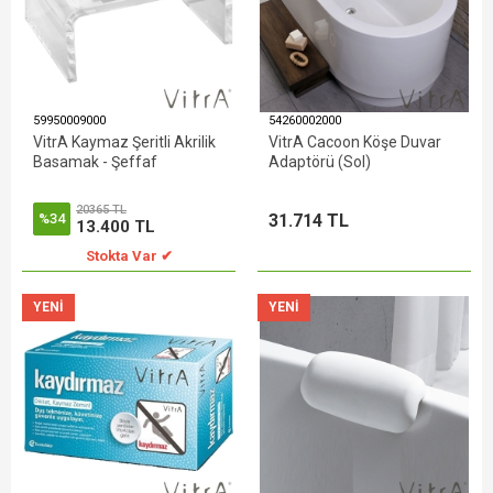
59950009000
54260002000
VitrA Kaymaz Şeritli Akrilik
VitrA Cacoon Köşe Duvar
Basamak - Şeffaf
Adaptörü (Sol)
20365 TL
31.714 TL
%34
13.400 TL
Stokta Var ✔
YENI
YENI