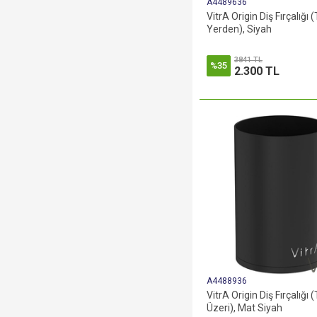
A4489636
VitrA Origin Diş Fırçalığı (
Yerden), Siyah
3841 TL
%35
2.300 TL
A4488936
VitrA Origin Diş Fırçalığı
Üzeri), Mat Siyah