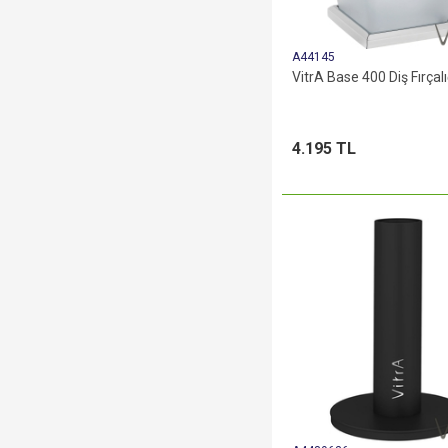
A44145
VitrA Base 400 Diş Fırçalı
4.195 TL