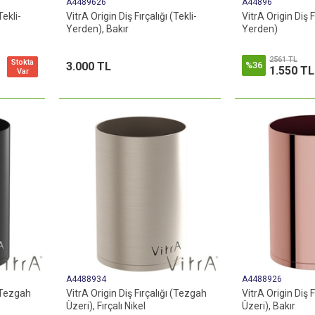
A4489626
A44896
Tekli-
VitrA Origin Diş Fırçalığı (Tekli-
VitrA Origin Diş Fı
Yerden), Bakır
Yerden)
2561 TL
Stokta
3.000 TL
%36
1.550 TL
Var
A4488934
A4488926
 (Tezgah
VitrA Origin Diş Fırçalığı (Tezgah
VitrA Origin Diş 
Üzeri), Fırçalı Nikel
Üzeri), Bakır