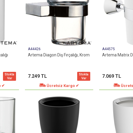
A44426
A44575
alığı
Artema Diagon Diş Fırçalığı, Krom
Artema Matrix Di
Stokta
Stokta
7.249 TL
7.069 TL
Var
Var
o ✔
Ücretsiz Kargo ✔
Ücrets