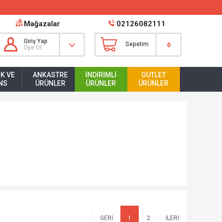
Mağazalar
02126082111
Giriş Yap
Sepetim
0
Üye Ol
K VE
ANKASTRE
İNDIRIMLI
OUTLET
NS
ÜRÜNLER
ÜRÜNLER
ÜRÜNLER
1
2