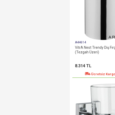
A44614
VitrA Nest Trendy Diş Fırç
(Tezgah Üzeri)
8.314 TL
Ücretsiz Karg