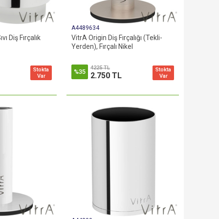
A4489634
vı Diş Fırçalık
VitrA Origin Diş Fırçalığı (Tekli-
Yerden), Fırçalı Nikel
4225 TL
Stokta
Stokta
%35
2.750 TL
Var
Var