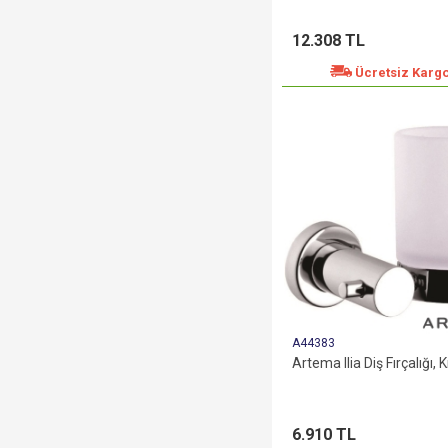
12.308 TL
Ücretsiz Karg
A44383
Artema Ilia Diş Fırçalığı,
6.910 TL