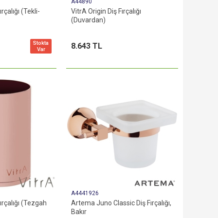
A44890
rçalığı (Tekli-
VitrA Origin Diş Fırçalığı
(Duvardan)
Stokta
8.643 TL
Var
A4441926
Fırçalığı (Tezgah
Artema Juno Classic Diş Fırçalığı,
Bakır