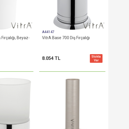
A44147
 Fırçalığı, Beyaz-
VitrA Base 700 Diş Fırçalığı
Stokta
8.054 TL
Var