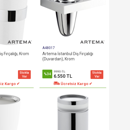
A48017
ş Fırçalığı, Krom
Artema İstanbul Diş Fırçalığı
(Duvardan), Krom
9990 TL
Stokta
Stokta
%34
6.550 TL
Var
Var
iz Kargo ✔
Ücretsiz Kargo ✔