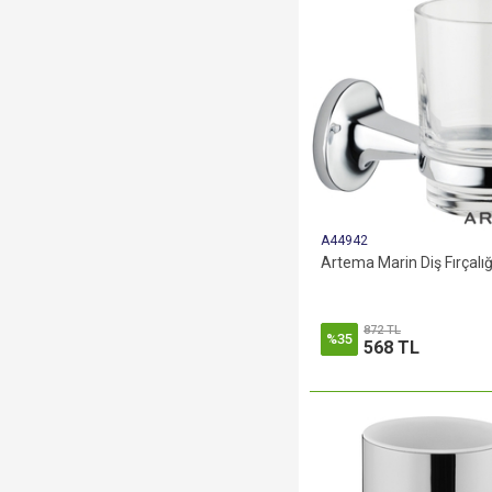
A44942
Artema Marin Diş Fırçalı
872 TL
%35
568 TL