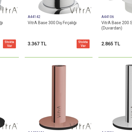
A44142
A44106
ğı
VitrA Base 300 Diş Fırçalığı
VitrA Base 200 Sı
(Duvardan)
Stokta
Stokta
3.367 TL
2.865 TL
Var
Var