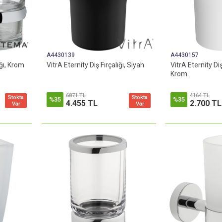
A4430139
A4430157
ğı, Krom
VitrA Eternity Diş Fırçalığı, Siyah
VitrA Eternity Diş
Krom
6871 TL
4164 TL
Stokta
Stokta
%35
%35
4.455 TL
2.700 TL
Var
Var