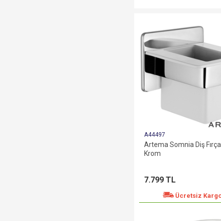
A44497
Artema Somnia Diş Fırçal
Krom
7.799 TL
Ücretsiz Karg