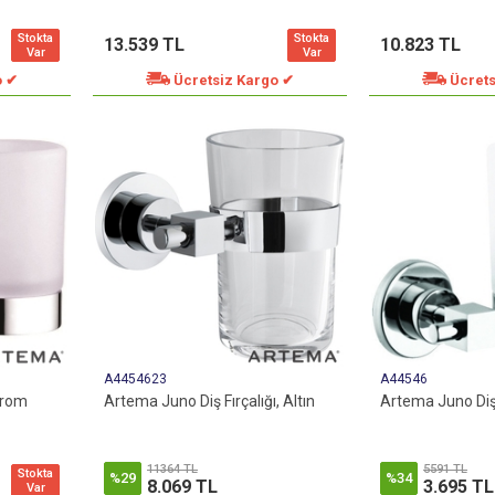
Stokta
Stokta
13.539 TL
10.823 TL
Var
Var
o ✔
Ücretsiz Kargo ✔
Ücrets
A4454623
A44546
 Krom
Artema Juno Diş Fırçalığı, Altın
Artema Juno Diş 
11364 TL
5591 TL
Stokta
%29
%34
8.069 TL
3.695 TL
Var