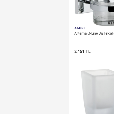
A44993
Artema Q-Line Diş Fırçalı
2.151 TL