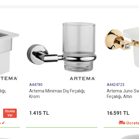
A44780
A4424723
ığı,
Artema Minimax Diş Fırçalığı,
Artema Juno Sw
Krom
Fırçalığı, Altın
Stokta
1.415 TL
16.591 TL
Var
o ✔
Ücrets