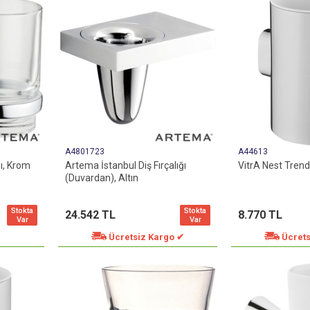
A4801723
A44613
ğı, Krom
Artema İstanbul Diş Fırçalığı
VitrA Nest Trendy
(Duvardan), Altın
Stokta
Stokta
24.542 TL
8.770 TL
Var
Var
Ücretsiz Kargo ✔
Ücrets