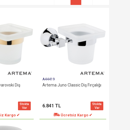
A44419
arovski Diş
Artema Juno Classic Diş Fırçalığı
Stokta
Stokta
6.841 TL
Var
Var
iz Kargo ✔
Ücretsiz Kargo ✔