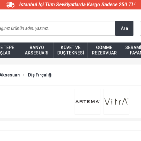
İstanbul İçi Tüm Sevkiyatlarda Kargo Sadece 250 TL!
Ara
VE TEPE
BANYO
KÜVET VE
GÖMME
SERAMI
ŞLARI
AKSESUARI
DUŞ TEKNESI
REZERVUAR
FAYA
Aksesuarı
Diş Fırçalığı