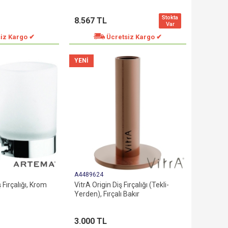
Stokta
8.567 TL
Var
iz Kargo ✔
Ücretsiz Kargo ✔
YENI
A4489624
Fırçalığı, Krom
VitrA Origin Diş Fırçalığı (Tekli-
Yerden), Fırçalı Bakır
3.000 TL