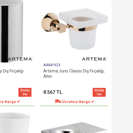
A4441923
 Diş Fırçalığı
Artema Juno Classic Diş Fırçalığı,
Altın
Stokta
Stokta
8.567 TL
Var
Var
iz Kargo ✔
Ücretsiz Kargo ✔