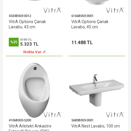
4324B003-0012
6166B003-0001
VitrA Options Çanak
VitrA Options Çanak
Lavabo, 43 cm
Lavabo, 45 cm
8189 TL
11.488 TL
%35
5.323 TL
Stokta Var ✔
4106B003-5200
5683B003-0001
VitrA Arkitekt Ankastre
VitrA Nest Lavabo, 100 cm