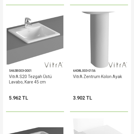
5463B003-0001
6408L003-0156
VitrA S20 Tezgah Üstü
VitrA Zentrum Kolon Ayak
Lavabo, Kare 45 cm
5.962 TL
3.902 TL