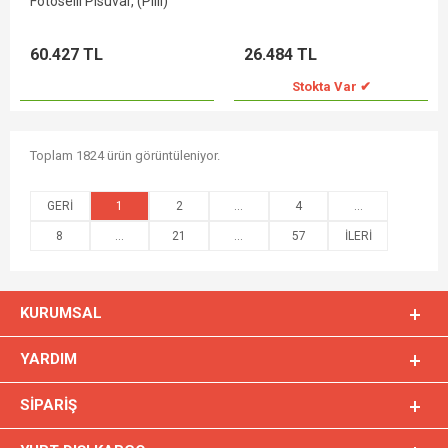
Fotoselli Pisuvar, (Pilli)
60.427 TL
26.484 TL
Stokta Var ✔
Toplam 1824 ürün görüntüleniyor.
1
2
...
4
...
8
...
21
...
57
KURUMSAL
YARDIM
SIPARIŞ