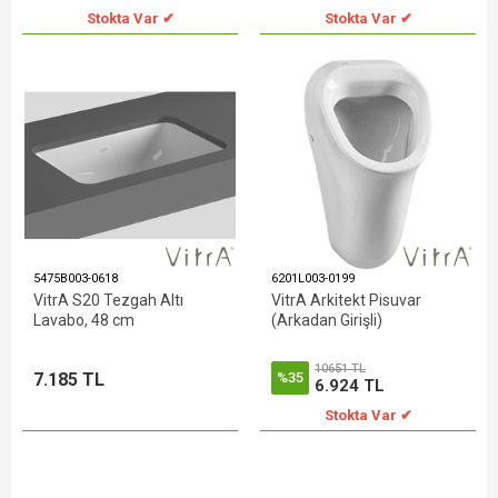
Stokta Var ✔
Stokta Var ✔
5475B003-0618
6201L003-0199
VitrA S20 Tezgah Altı
VitrA Arkitekt Pisuvar
Lavabo, 48 cm
(Arkadan Girişli)
10651 TL
7.185 TL
%35
6.924 TL
Stokta Var ✔