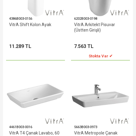
4386B003-0156
6202B003-0198
VitrA Shift Kolon Ayak
VitrA Arkitekt Pisuvar
(Üstten Girişli)
11.289 TL
7.563 TL
Stokta Var ✔
4461B003-0016
5663B003-0973
VitrA T4 Çanak Lavabo, 60
VitrA Metropole Çanak