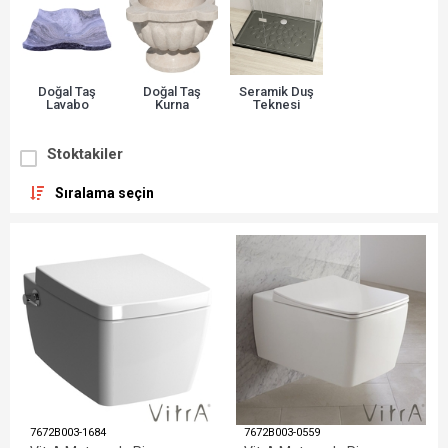
Doğal Taş
Doğal Taş
Seramik Duş
Lavabo
Kurna
Teknesi
Stoktakiler
Sıralama seçin
7672B003-1684
7672B003-0559