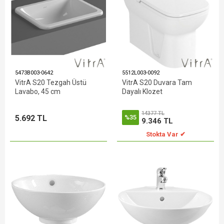
5473B003-0642
5512L003-0092
VitrA S20 Tezgah Üstü
VitrA S20 Duvara Tam
Lavabo, 45 cm
Dayalı Klozet
14377 TL
5.692 TL
%35
9.346 TL
Stokta Var ✔