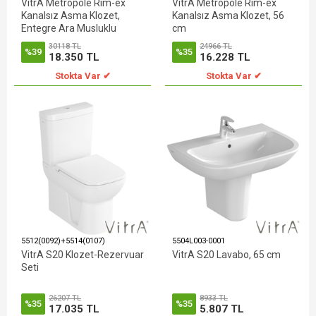
VitrA Metropole Rim-ex
VitrA Metropole Rim-ex
Kanalsız Asma Klozet,
Kanalsız Asma Klozet, 56
Entegre Ara Musluklu
cm
30118 TL
24966 TL
%39
%35
18.350 TL
16.228 TL
Stokta Var ✔
Stokta Var ✔
5512(0092)+5514(0107)
5504L003-0001
VitrA S20 Klozet-Rezervuar
VitrA S20 Lavabo, 65 cm
Seti
26207 TL
8933 TL
%35
%35
17.035 TL
5.807 TL