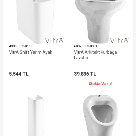
4385B003-0156
6037B003-0001
VitrA Shift Yarım Ayak
VitrA Arkitekt Kurbağa
Lavabo
5.544 TL
39.836 TL
Stokta Var ✔