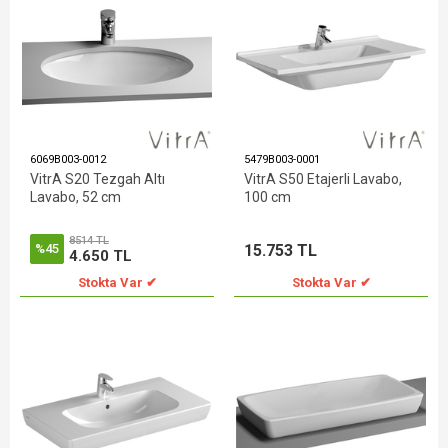
6069B003-0012
5479B003-0001
VitrA S20 Tezgah Altı
VitrA S50 Etajerli Lavabo,
Lavabo, 52 cm
100 cm
8514 TL
15.753 TL
%45
4.650 TL
Stokta Var ✔
Stokta Var ✔