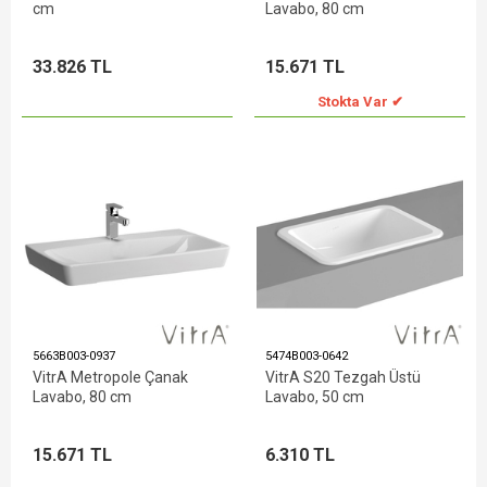
cm
Lavabo, 80 cm
33.826 TL
15.671 TL
Stokta Var ✔
5663B003-0937
5474B003-0642
VitrA Metropole Çanak
VitrA S20 Tezgah Üstü
Lavabo, 80 cm
Lavabo, 50 cm
15.671 TL
6.310 TL