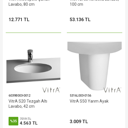
Lavabo, 80 cm
100 cm
12.771 TL
53.136 TL
6039B003-0012
5316L003-0156
VitrA S20 Tezgah Altı
VitrA S50 Yarım Ayak
Lavabo, 42 cm
7019 TL
3.009 TL
%35
4.563 TL