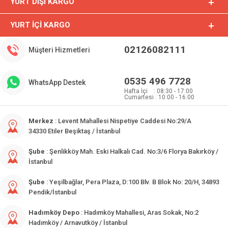
YURT DIŞI KARGO
YURT İÇI KARGO
02126082111
Müşteri Hizmetleri
0535 496 7728
WhatsApp Destek
Hafta İçi : 08:30 - 17:00
Cumartesi : 10:00 - 16:00
Merkez
: Levent Mahallesi Nispetiye Caddesi No:29/A
34330 Etiler Beşiktaş / İstanbul
Şube
: Şenlikköy Mah. Eski Halkalı Cad. No:3/6 Florya Bakırköy /
İstanbul
Şube
: Yeşilbağlar, Pera Plaza, D:100 Blv. B Blok No: 20/H, 34893
Pendik/İstanbul
Hadımköy Depo
: Hadımköy Mahallesi, Aras Sokak, No:2
Hadımköy / Arnavutköy / İstanbul