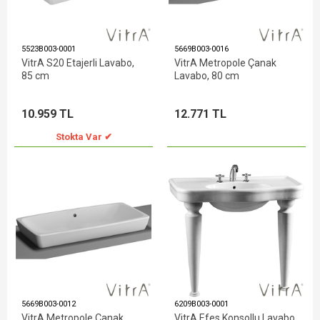
5523B003-0001
5669B003-0016
VitrA S20 Etajerli Lavabo,
VitrA Metropole Çanak
85 cm
Lavabo, 80 cm
10.959 TL
12.771 TL
Stokta Var ✔
5669B003-0012
6209B003-0001
VitrA Metropole Çanak
VitrA Efes Konsollu Lavabo,