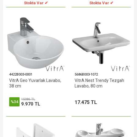
Stokta Var ✔
Stokta Var ✔
4422B003-0001
5686B003-1072
VitrA Geo Yuvarlak Lavabo,
VitrA Nest Trendy Tezgah
38 cm
Lavabo, 80 cm
15086 TL
17.475 TL
%34
9.970 TL