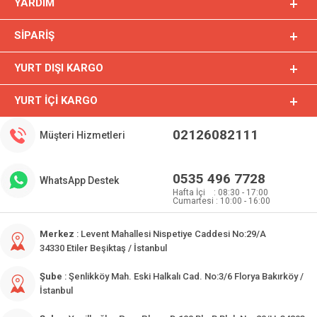
YARDIM
SIPARIŞ
YURT DIŞI KARGO
YURT İÇI KARGO
02126082111
Müşteri Hizmetleri
0535 496 7728
WhatsApp Destek
Hafta İçi : 08:30 - 17:00
Cumartesi : 10:00 - 16:00
Merkez
: Levent Mahallesi Nispetiye Caddesi No:29/A
34330 Etiler Beşiktaş / İstanbul
Şube
: Şenlikköy Mah. Eski Halkalı Cad. No:3/6 Florya Bakırköy /
İstanbul