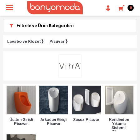
0
Filtrele ve Ürün Kategorileri
Lavabo ve Klozet
Pisuvar
Üstten Girişli
Arkadan Girişli
Susuz Pisuvar
Kendinden
Pisuvar
Pisuvar
Yıkama
Sistemli
Pisuvar