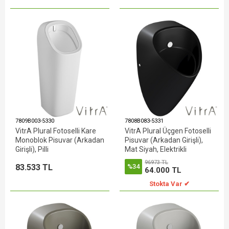
7809B003-5330
7808B083-5331
VitrA Plural Fotoselli Kare
VitrA Plural Üçgen Fotoselli
Monoblok Pisuvar (Arkadan
Pisuvar (Arkadan Girişli),
Girişli), Pilli
Mat Siyah, Elektrikli
96973 TL
83.533 TL
%34
64.000 TL
Stokta Var ✔