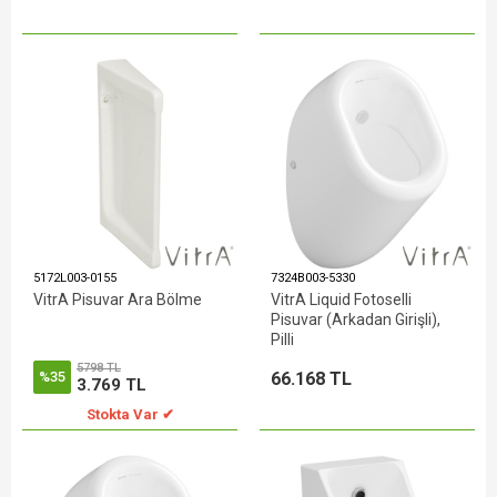
5172L003-0155
7324B003-5330
VitrA Pisuvar Ara Bölme
VitrA Liquid Fotoselli
Pisuvar (Arkadan Girişli),
Pilli
5798 TL
66.168 TL
%35
3.769 TL
Stokta Var ✔