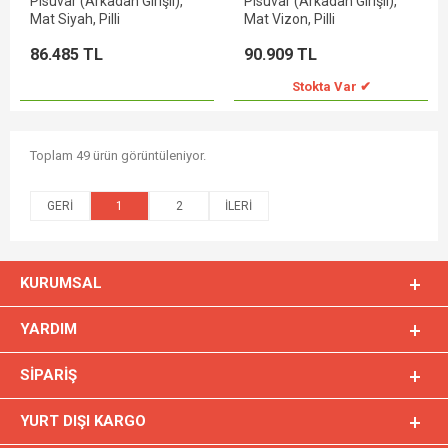
Pisuvar (Arkadan Girişli),
Pisuvar (Arkadan Girişli),
Mat Siyah, Pilli
Mat Vizon, Pilli
86.485 TL
90.909 TL
Stokta Var ✔
Toplam 49 ürün görüntüleniyor.
1
2
KURUMSAL
YARDIM
SIPARIŞ
YURT DIŞI KARGO