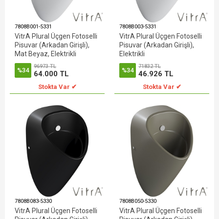
7808B001-5331
7808B003-5331
VitrA Plural Üçgen Fotoselli
VitrA Plural Üçgen Fotoselli
Pisuvar (Arkadan Girişli),
Pisuvar (Arkadan Girişli),
Mat Beyaz, Elektrikli
Elektrikli
96973 TL
71832 TL
%34
%34
64.000 TL
46.926 TL
Stokta Var ✔
Stokta Var ✔
7808B083-5330
7808B050-5330
VitrA Plural Üçgen Fotoselli
VitrA Plural Üçgen Fotoselli