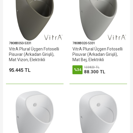
7808B050-5331
7808B020-5331
VitrA Plural Üçgen Fotoselli
VitrA Plural Üçgen Fotoselli
Pisuvar (Arkadan Girişli),
Pisuvar (Arkadan Girişli),
Mat Vizon, Elektrikli
Mat Bej, Elektrikli
133823 TL
95.445 TL
%34
88.300 TL