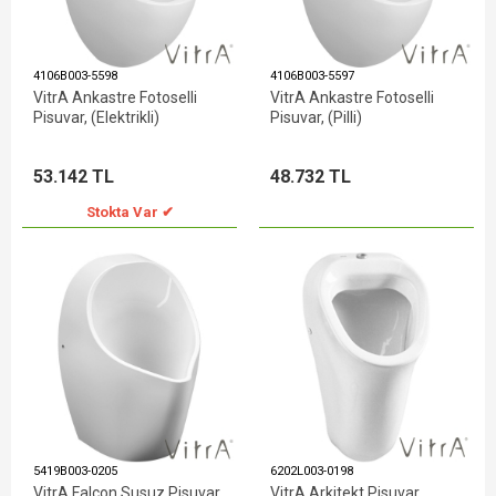
4106B003-5598
4106B003-5597
VitrA Ankastre Fotoselli
VitrA Ankastre Fotoselli
Pisuvar, (Elektrikli)
Pisuvar, (Pilli)
53.142 TL
48.732 TL
Stokta Var ✔
5419B003-0205
6202L003-0198
VitrA Falcon Susuz Pisuvar
VitrA Arkitekt Pisuvar