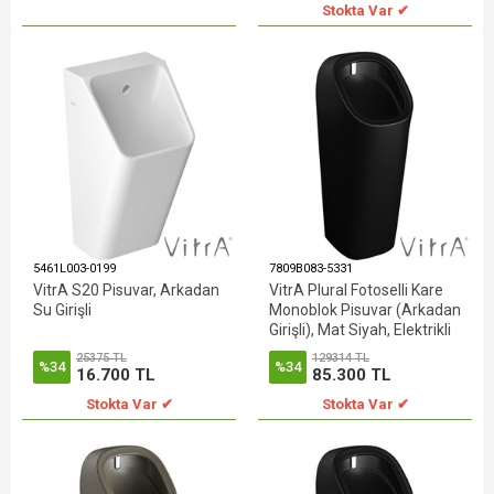
Stokta Var ✔
5461L003-0199
7809B083-5331
VitrA S20 Pisuvar, Arkadan
VitrA Plural Fotoselli Kare
Su Girişli
Monoblok Pisuvar (Arkadan
Girişli), Mat Siyah, Elektrikli
25375 TL
129314 TL
%34
%34
16.700 TL
85.300 TL
Stokta Var ✔
Stokta Var ✔