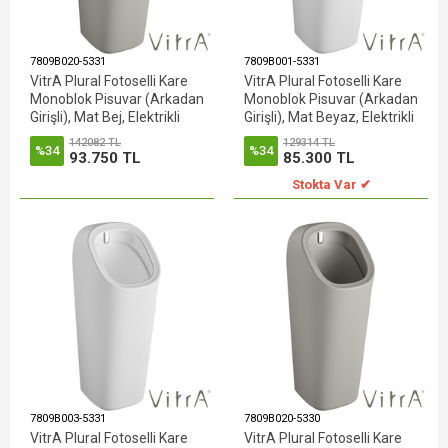
7809B020-5331
7809B001-5331
VitrA Plural Fotoselli Kare
VitrA Plural Fotoselli Kare
Monoblok Pisuvar (Arkadan
Monoblok Pisuvar (Arkadan
Girişli), Mat Bej, Elektrikli
Girişli), Mat Beyaz, Elektrikli
142082 TL
129314 TL
%34
%34
93.750 TL
85.300 TL
Stokta Var ✔
7809B003-5331
7809B020-5330
VitrA Plural Fotoselli Kare
VitrA Plural Fotoselli Kare