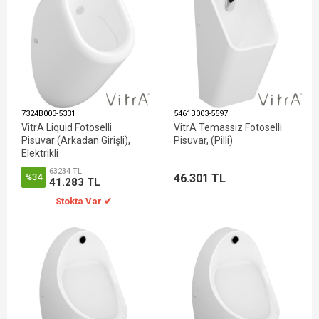
7324B003-5331
5461B003-5597
VitrA Liquid Fotoselli
VitrA Temassız Fotoselli
Pisuvar (Arkadan Girişli),
Pisuvar, (Pilli)
Elektrikli
63234 TL
46.301 TL
%34
41.283 TL
Stokta Var ✔