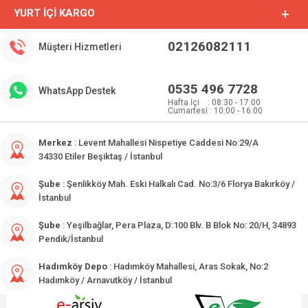
YURT İÇI KARGO
02126082111
Müşteri Hizmetleri
0535 496 7728
WhatsApp Destek
Hafta İçi : 08:30 - 17:00
Cumartesi : 10:00 - 16:00
Merkez
: Levent Mahallesi Nispetiye Caddesi No:29/A
34330 Etiler Beşiktaş / İstanbul
Şube
: Şenlikköy Mah. Eski Halkalı Cad. No:3/6 Florya Bakırköy /
İstanbul
Şube
: Yeşilbağlar, Pera Plaza, D:100 Blv. B Blok No: 20/H, 34893
Pendik/İstanbul
Hadımköy Depo
: Hadımköy Mahallesi, Aras Sokak, No:2
Hadımköy / Arnavutköy / İstanbul