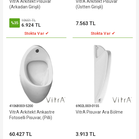
VitrA Arkitekt Pisuvar
VitrA Arkitekt Pisuvar
(Arkadan Girişli)
(Üstten Girişli)
10651 TL
7.563 TL
%35
6.924 TL
Stokta Var ✔
Stokta Var ✔
4106B003-5200
6902L003-0155
VitrA Arkitekt Ankastre
VitrA Pisuvar Ara Bölme
Fotoselli Pisuvar, (Pilli)
60.427 TL
3.913 TL