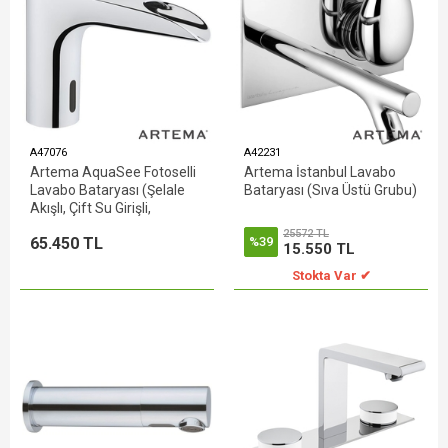
A47076
A42231
Artema AquaSee Fotoselli
Artema İstanbul Lavabo
Lavabo Bataryası (Şelale
Bataryası (Sıva Üstü Grubu)
Akışlı, Çift Su Girişli,
Elektrikli)
25572 TL
65.450 TL
%39
15.550 TL
Stokta Var ✔