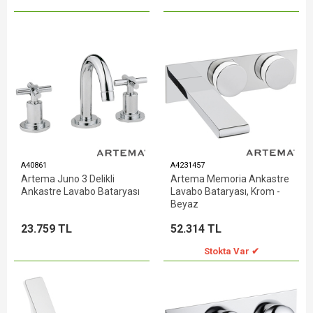
A40861
A4231457
Artema Juno 3 Delikli
Artema Memoria Ankastre
Ankastre Lavabo Bataryası
Lavabo Bataryası, Krom -
Beyaz
23.759 TL
52.314 TL
Stokta Var ✔