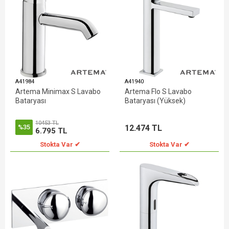
A41984
A41940
Artema Minimax S Lavabo
Artema Flo S Lavabo
Bataryası
Bataryası (Yüksek)
10453 TL
12.474 TL
%35
6.795 TL
Stokta Var ✔
Stokta Var ✔