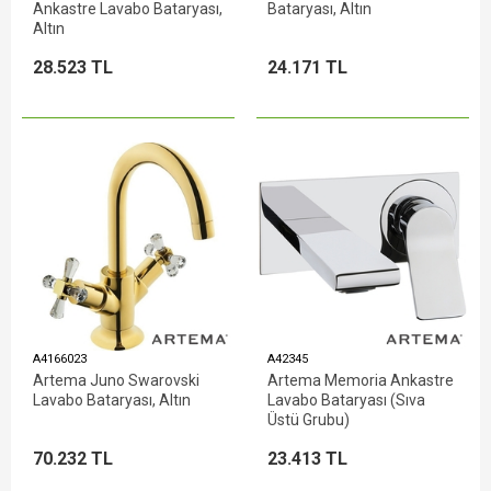
Ankastre Lavabo Bataryası,
Bataryası, Altın
Altın
28.523 TL
24.171 TL
A4166023
A42345
Artema Juno Swarovski
Artema Memoria Ankastre
Lavabo Bataryası, Altın
Lavabo Bataryası (Sıva
Üstü Grubu)
70.232 TL
23.413 TL