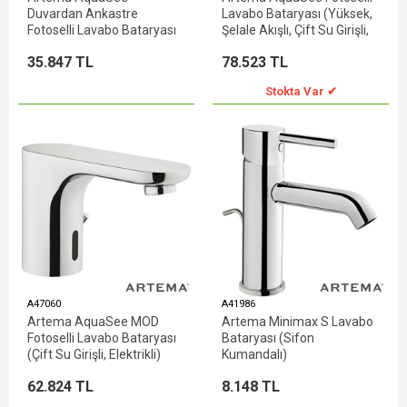
Duvardan Ankastre
Lavabo Bataryası (Yüksek,
Fotoselli Lavabo Bataryası
Şelale Akışlı, Çift Su Girişli,
(Tek Su Girişli - Elektrikli)
Elektrikli)
35.847 TL
78.523 TL
Stokta Var ✔
A47060
A41986
Artema AquaSee MOD
Artema Minimax S Lavabo
Fotoselli Lavabo Bataryası
Bataryası (Sifon
(Çift Su Girişli, Elektrikli)
Kumandalı)
62.824 TL
8.148 TL