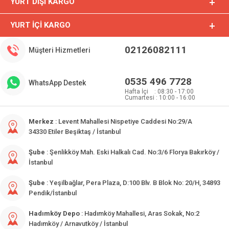
YURT DIŞI KARGO
YURT İÇI KARGO
02126082111
Müşteri Hizmetleri
0535 496 7728
WhatsApp Destek
Hafta İçi : 08:30 - 17:00
Cumartesi : 10:00 - 16:00
Merkez
: Levent Mahallesi Nispetiye Caddesi No:29/A
34330 Etiler Beşiktaş / İstanbul
Şube
: Şenlikköy Mah. Eski Halkalı Cad. No:3/6 Florya Bakırköy /
İstanbul
Şube
: Yeşilbağlar, Pera Plaza, D:100 Blv. B Blok No: 20/H, 34893
Pendik/İstanbul
Hadımköy Depo
: Hadımköy Mahallesi, Aras Sokak, No:2
Hadımköy / Arnavutköy / İstanbul