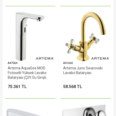
A47064
A41660
Artema AquaSee MOD
Artema Juno Swarovski
Fotoselli Yüksek Lavabo
Lavabo Bataryası
Bataryası (Çift Su Girişli,
Elektrikli)
75.361 TL
58.568 TL