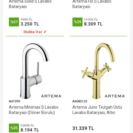
Artema Solid S Lavabo
Artema Flo S Lavabo
Bataryası
Bataryası
7600 TL
11702 TL
%57
%29
3.250 TL
8.309 TL
Stokta Var ✔
A41999
A4085123
Artema Minimax S Lavabo
Artema Juno Tezgah Üstü
Bataryası (Döner Borulu)
Lavabo Bataryası, Altın
12605 TL
31.339 TL
%35
8.194 TL