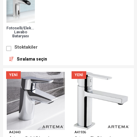
Fotoselli/Elektronik
Lavabo
Bataryası
Stoktakiler
Sıralama seçin
YENI
YENI
A42440
A41936