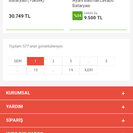
Bataryası (Yüksek)
Ayarlı Basmalı Lavabo
Bataryası
14441 TL
30.749 TL
%34
9.500 TL
Toplam 577 ürün görüntüleniyor.
1
2
3
...
5
...
10
...
19
KURUMSAL
YARDIM
SIPARIŞ