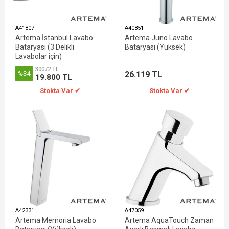
A41807
A40851
Artema İstanbul Lavabo
Artema Juno Lavabo
Bataryası (3 Delikli
Bataryası (Yüksek)
Lavabolar için)
30072 TL
26.119 TL
%34
19.800 TL
Stokta Var ✔
Stokta Var ✔
A42331
A47059
Artema Memoria Lavabo
Artema AquaTouch Zaman