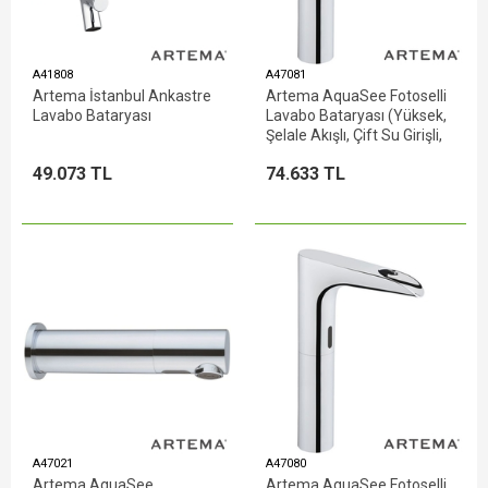
A41808
A47081
Artema İstanbul Ankastre
Artema AquaSee Fotoselli
Lavabo Bataryası
Lavabo Bataryası (Yüksek,
Şelale Akışlı, Çift Su Girişli,
Pilli)
49.073 TL
74.633 TL
A47021
A47080
Artema AquaSee
Artema AquaSee Fotoselli