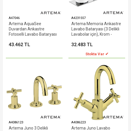
A47046
A4231557
Artema AquaSee
Artema Memoria Ankastre
Duvardan Ankastre
Lavabo Bataryası (3 Delikli
Fotoselli Lavabo Bataryası
Lavabolar için), Krom -
(Çift Su Girişli - Elektrikli)
Beyaz
43.462 TL
32.483 TL
Stokta Var ✔
A4086123
A4086223
Artema Juno 3 Delikli
Artema Juno Lavabo