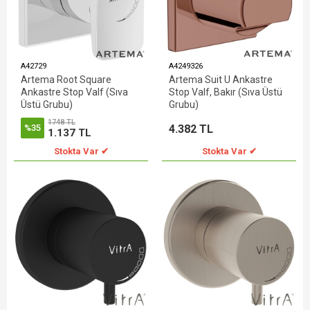
A42729
A4249326
Artema Root Square
Artema Suit U Ankastre
Ankastre Stop Valf (Sıva
Stop Valf, Bakır (Sıva Üstü
Üstü Grubu)
Grubu)
1748 TL
4.382 TL
%35
1.137 TL
Stokta Var ✔
Stokta Var ✔