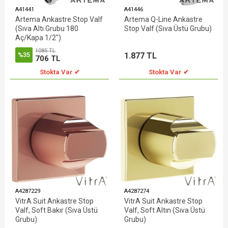
A41441
A41446
Artema Ankastre Stop Valf
Artema Q-Line Ankastre
(Sıva Altı Grubu 180
Stop Valf (Sıva Üstü Grubu)
Aç/Kapa 1/2")
1085 TL
1.877 TL
%35
706 TL
Stokta Var ✔
Stokta Var ✔
A4287229
A4287274
VitrA Suit Ankastre Stop
VitrA Suit Ankastre Stop
Valf, Soft Bakır (Sıva Üstü
Valf, Soft Altın (Sıva Üstü
Grubu)
Grubu)