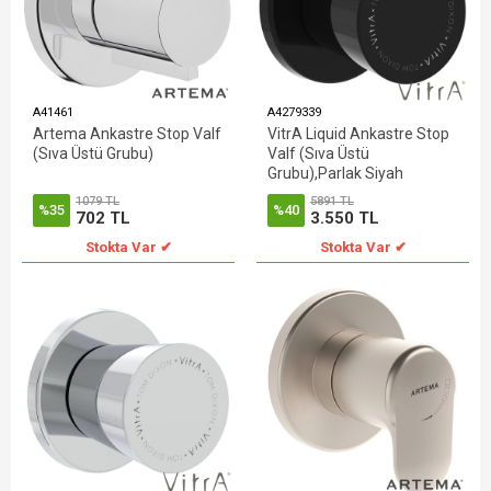
A41461
A4279339
Artema Ankastre Stop Valf
VitrA Liquid Ankastre Stop
(Sıva Üstü Grubu)
Valf (Sıva Üstü
Grubu),Parlak Siyah
1079 TL
5891 TL
%35
%40
702 TL
3.550 TL
Stokta Var ✔
Stokta Var ✔