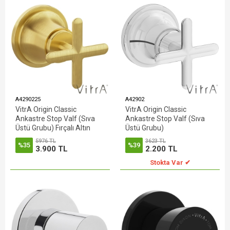
A4290225
A42902
VitrA Origin Classic
VitrA Origin Classic
Ankastre Stop Valf (Sıva
Ankastre Stop Valf (Sıva
Üstü Grubu) Fırçalı Altın
Üstü Grubu)
5976 TL
3623 TL
%35
%39
3.900 TL
2.200 TL
Stokta Var ✔