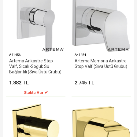
A41456
A41454
Artema Ankastre Stop
Artema Memoria Ankastre
Valf, Sıcak-Soğuk Su
Stop Valf (Sıva Üstü Grubu)
Bağlantılı (Sıva Üstü Grubu)
1.882 TL
2.745 TL
Stokta Var ✔