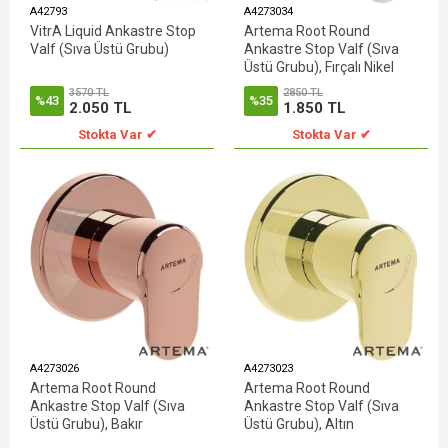
A42793
A4273034
VitrA Liquid Ankastre Stop
Artema Root Round
Valf (Sıva Üstü Grubu)
Ankastre Stop Valf (Sıva
Üstü Grubu), Fırçalı Nikel
3570 TL
2850 TL
%43
%35
2.050 TL
1.850 TL
Stokta Var ✔
Stokta Var ✔
A4273026
A4273023
Artema Root Round
Artema Root Round
Ankastre Stop Valf (Sıva
Ankastre Stop Valf (Sıva
Üstü Grubu), Bakır
Üstü Grubu), Altın