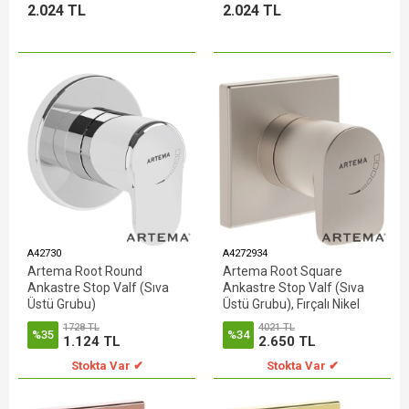
2.024 TL
2.024 TL
A42730
A4272934
Artema Root Round
Artema Root Square
Ankastre Stop Valf (Sıva
Ankastre Stop Valf (Sıva
Üstü Grubu)
Üstü Grubu), Fırçalı Nikel
1728 TL
4021 TL
%35
%34
1.124 TL
2.650 TL
Stokta Var ✔
Stokta Var ✔