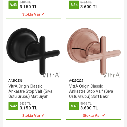
5484 TL
5484 TL
%43
%34
3.150 TL
3.600 TL
Stokta Var ✔
A4290236
A4290229
VitrA Origin Classic
VitrA Origin Classic
Ankastre Stop Valf (Sıva
Ankastre Stop Valf (Sıva
Üstü Grubu) Mat Siyah
Üstü Grubu) Soft Bakır
5435 TL
5976 TL
%42
%40
3.150 TL
3.600 TL
Stokta Var ✔
Stokta Var ✔