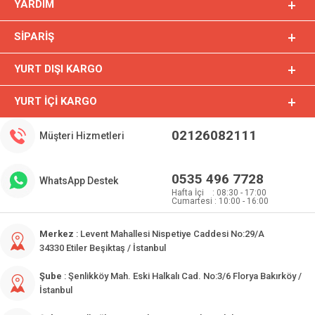
YARDIM
SIPARIŞ
YURT DIŞI KARGO
YURT İÇI KARGO
02126082111
Müşteri Hizmetleri
0535 496 7728
WhatsApp Destek
Hafta İçi : 08:30 - 17:00
Cumartesi : 10:00 - 16:00
Merkez
: Levent Mahallesi Nispetiye Caddesi No:29/A
34330 Etiler Beşiktaş / İstanbul
Şube
: Şenlikköy Mah. Eski Halkalı Cad. No:3/6 Florya Bakırköy /
İstanbul