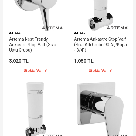
A41444
A41442
Artema Nest Trendy
Artema Ankastre Stop Valf
Ankastre Stop Valf (Sıva
(Sıva Altı Grubu 90 Aç/Kapa
Üstü Grubu)
- 3/4")
3.020 TL
1.050 TL
Stokta Var ✔
Stokta Var ✔