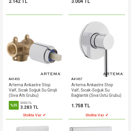
2.142 TL
3.004 TL
A41455
A41457
Artema Ankastre Stop
Artema Ankastre Stop
Valf, Sıcak Soğuk Su Girişli
Valf, Sıcak-Soğuk Su
(Sıva Altı Grubu)
Bağlantılı (Sıva Üstü Grubu)
5050 TL
1.758 TL
%35
3.283 TL
Stokta Var ✔
Stokta Var ✔