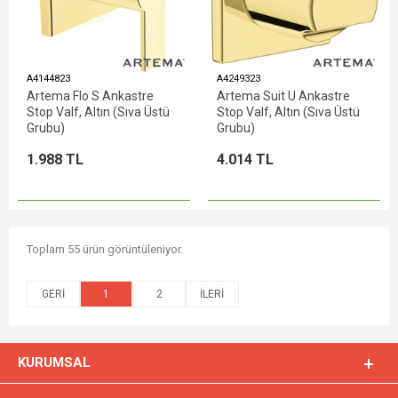
A4144823
A4249323
Artema Flo S Ankastre
Artema Suit U Ankastre
Stop Valf, Altın (Sıva Üstü
Stop Valf, Altın (Sıva Üstü
Grubu)
Grubu)
1.988 TL
4.014 TL
Toplam 55 ürün görüntüleniyor.
1
2
KURUMSAL