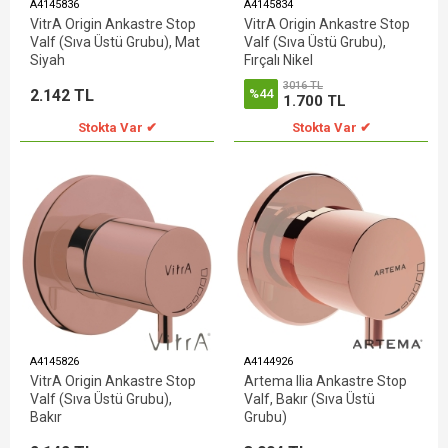
A4145836
A4145834
VitrA Origin Ankastre Stop
VitrA Origin Ankastre Stop
Valf (Sıva Üstü Grubu), Mat
Valf (Sıva Üstü Grubu),
Siyah
Fırçalı Nikel
3016 TL
2.142 TL
%44
1.700 TL
Stokta Var ✔
Stokta Var ✔
A4145826
A4144926
VitrA Origin Ankastre Stop
Artema Ilia Ankastre Stop
Valf (Sıva Üstü Grubu),
Valf, Bakır (Sıva Üstü
Bakır
Grubu)