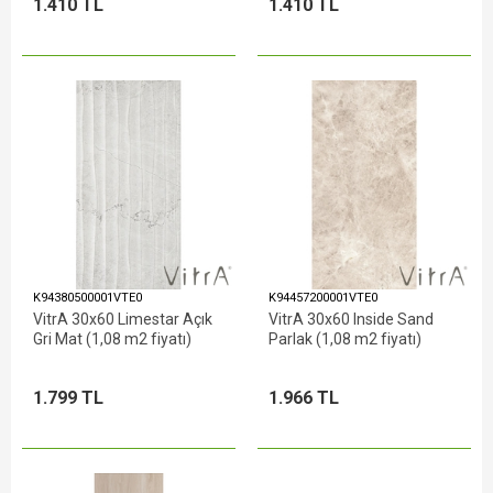
1.410 TL
1.410 TL
K94380500001VTE0
K94457200001VTE0
VitrA 30x60 Limestar Açık
VitrA 30x60 Inside Sand
Gri Mat (1,08 m2 fiyatı)
Parlak (1,08 m2 fiyatı)
1.799 TL
1.966 TL