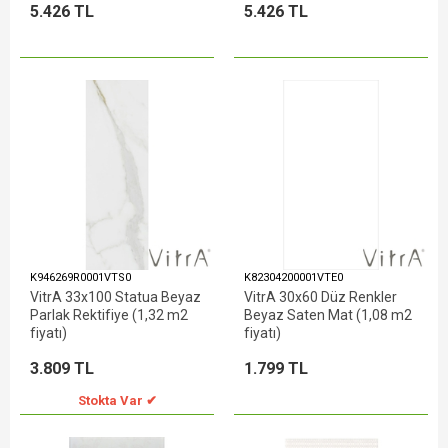
5.426 TL
5.426 TL
K946269R0001VTS0
K82304200001VTE0
VitrA 33x100 Statua Beyaz
VitrA 30x60 Düz Renkler
Parlak Rektifiye (1,32 m2
Beyaz Saten Mat (1,08 m2
fiyatı)
fiyatı)
3.809 TL
1.799 TL
Stokta Var ✔