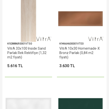
K928886R0001VTS0
K94664600001VTE0
VitrA 33x100 Inside Sand
VitrA 10x30 Homemade-X
Parlak Rek Rektifiye (1,32
Bronz Parlak (0,84 m2
m2 fiyatı)
fiyatı)
5.616 TL
3.630 TL