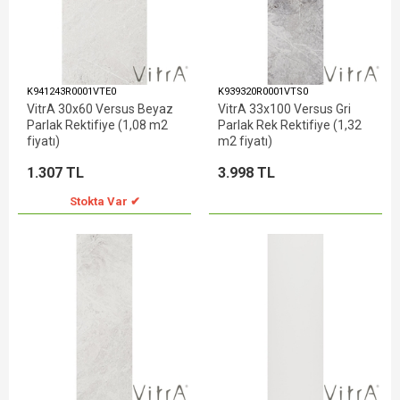
K941243R0001VTE0
K939320R0001VTS0
VitrA 30x60 Versus Beyaz
VitrA 33x100 Versus Gri
Parlak Rektifiye (1,08 m2
Parlak Rek Rektifiye (1,32
fiyatı)
m2 fiyatı)
1.307 TL
3.998 TL
Stokta Var ✔