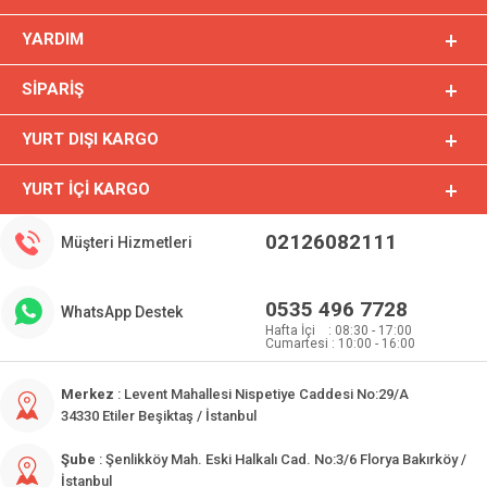
YARDIM
SIPARIŞ
YURT DIŞI KARGO
YURT İÇI KARGO
02126082111
Müşteri Hizmetleri
0535 496 7728
WhatsApp Destek
Hafta İçi : 08:30 - 17:00
Cumartesi : 10:00 - 16:00
Merkez
: Levent Mahallesi Nispetiye Caddesi No:29/A
34330 Etiler Beşiktaş / İstanbul
Şube
: Şenlikköy Mah. Eski Halkalı Cad. No:3/6 Florya Bakırköy /
İstanbul