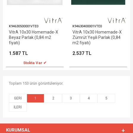
K94630500001VTE0
K94630400001VTE0
VitrA 10x30 Homemade-X
VitrA 10x30 Homemade-X
Beyaz Parlak (0,84 m2
Zümrüt Yeşili Parlak (0,84
fiyatı)
m2 fiyatı)
1.587 TL
2.537 TL
Stokta Var ✔
Toplam 153 ürün görüntüleniyor.
1
2
3
4
5
KURUMSAL