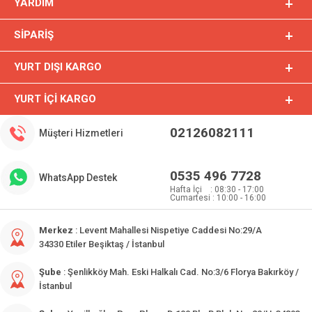
YARDIM
SIPARIŞ
YURT DIŞI KARGO
YURT İÇI KARGO
02126082111
Müşteri Hizmetleri
0535 496 7728
WhatsApp Destek
Hafta İçi : 08:30 - 17:00
Cumartesi : 10:00 - 16:00
Merkez
: Levent Mahallesi Nispetiye Caddesi No:29/A
34330 Etiler Beşiktaş / İstanbul
Şube
: Şenlikköy Mah. Eski Halkalı Cad. No:3/6 Florya Bakırköy /
İstanbul