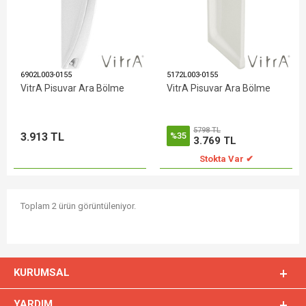
6902L003-0155
5172L003-0155
VitrA Pisuvar Ara Bölme
VitrA Pisuvar Ara Bölme
5798 TL
3.913 TL
%35
3.769 TL
Stokta Var ✔
Toplam 2 ürün görüntüleniyor.
KURUMSAL
YARDIM