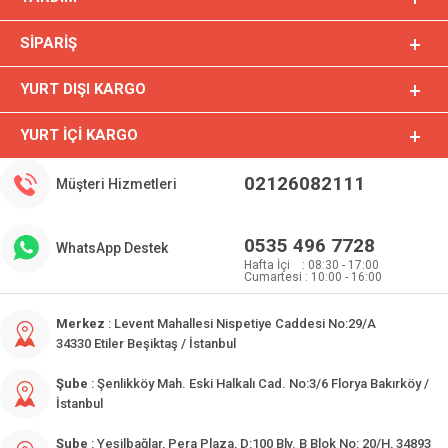
SIPARIŞ
YURT DIŞI KARGO
YURT İÇI KARGO
02126082111
Müşteri Hizmetleri
0535 496 7728
WhatsApp Destek
Hafta İçi : 08:30 - 17:00
Cumartesi : 10:00 - 16:00
Merkez
: Levent Mahallesi Nispetiye Caddesi No:29/A
34330 Etiler Beşiktaş / İstanbul
Şube
: Şenlikköy Mah. Eski Halkalı Cad. No:3/6 Florya Bakırköy /
İstanbul
Şube
: Yeşilbağlar, Pera Plaza, D:100 Blv. B Blok No: 20/H, 34893