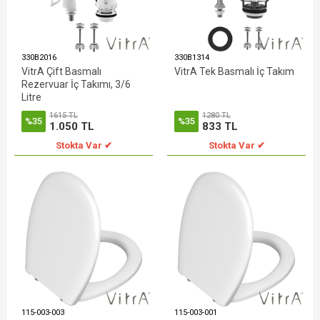
330B2016
330B1314
VitrA Çift Basmalı
VitrA Tek Basmalı İç Takım
Rezervuar İç Takımı, 3/6
Litre
1615 TL
1280 TL
%35
%35
1.050 TL
833 TL
Stokta Var ✔
Stokta Var ✔
115-003-003
115-003-001