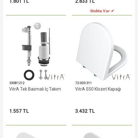
1.801 TL
2.833 TL
Stokta Var ✔
330B1212
72-003-311
VitrA Tek Basmalı İç Takım
VitrA S50 Klozet Kapağı
1.557 TL
3.432 TL