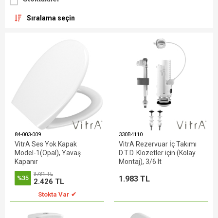
Sıralama seçin
84-003-009
330B4110
VitrA Ses Yok Kapak
VitrA Rezervuar İç Takımı
Model-1(Opal), Yavaş
D.T.D. Klozetler için (Kolay
Kapanır
Montaj), 3/6 lt
3731 TL
1.983 TL
%35
2.426 TL
Stokta Var ✔