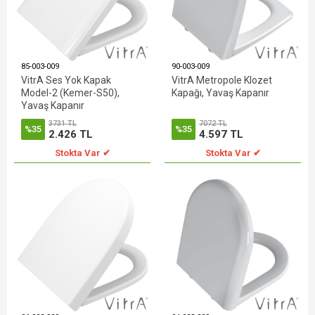
85-003-009
90-003-009
VitrA Ses Yok Kapak
VitrA Metropole Klozet
Model-2 (Kemer-S50),
Kapağı, Yavaş Kapanır
Yavaş Kapanır
3731 TL
7072 TL
%35
%35
2.426 TL
4.597 TL
Stokta Var ✔
Stokta Var ✔