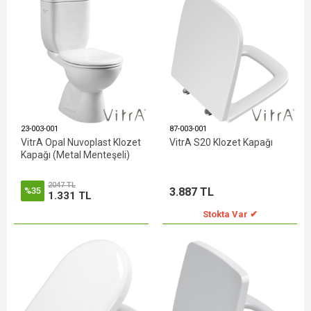
23-003-001
87-003-001
VitrA Opal Nuvoplast Klozet
VitrA S20 Klozet Kapağı
Kapağı (Metal Menteşeli)
2047 TL
3.887 TL
%35
1.331 TL
Stokta Var ✔