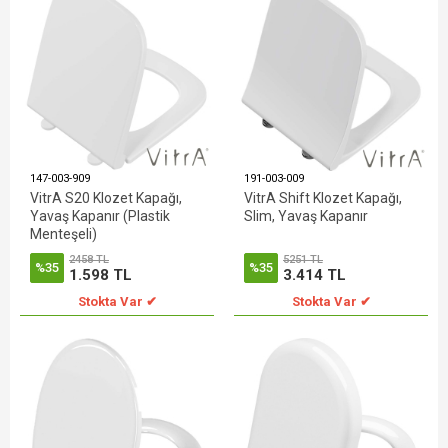
147-003-909
191-003-009
VitrA S20 Klozet Kapağı,
VitrA Shift Klozet Kapağı,
Yavaş Kapanır (Plastik
Slim, Yavaş Kapanır
Menteşeli)
2458 TL
5251 TL
%35
%35
1.598 TL
3.414 TL
Stokta Var ✔
Stokta Var ✔