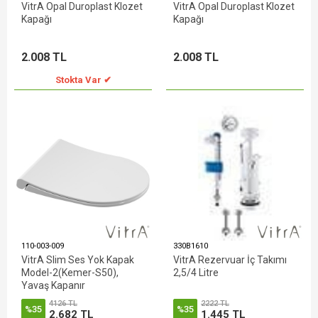
VitrA Opal Duroplast Klozet
VitrA Opal Duroplast Klozet
Kapağı
Kapağı
2.008 TL
2.008 TL
Stokta Var ✔
110-003-009
330B1610
VitrA Slim Ses Yok Kapak
VitrA Rezervuar İç Takımı
Model-2(Kemer-S50),
2,5/4 Litre
Yavaş Kapanır
4126 TL
2222 TL
%35
%35
2.682 TL
1.445 TL