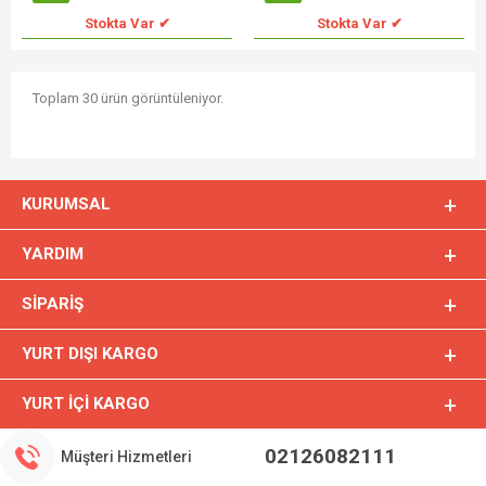
Stokta Var ✔
Stokta Var ✔
Toplam 30 ürün görüntüleniyor.
KURUMSAL
YARDIM
SIPARIŞ
YURT DIŞI KARGO
YURT İÇI KARGO
02126082111
Müşteri Hizmetleri