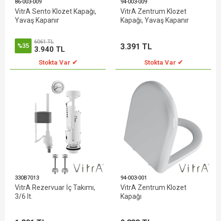
86-003-009
94-003-009
VitrA Sento Klozet Kapağı,
VitrA Zentrum Klozet
Yavaş Kapanır
Kapağı, Yavaş Kapanır
6061 TL
3.391 TL
%35
3.940 TL
Stokta Var ✔
Stokta Var ✔
330B7013
94-003-001
VitrA Rezervuar İç Takımı,
VitrA Zentrum Klozet
3/6 lt.
Kapağı