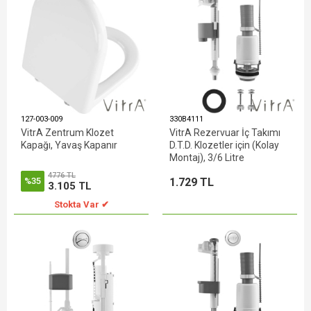
127-003-009
330B4111
VitrA Zentrum Klozet
VitrA Rezervuar İç Takımı
Kapağı, Yavaş Kapanır
D.T.D. Klozetler için (Kolay
Montaj), 3/6 Litre
4776 TL
1.729 TL
%35
3.105 TL
Stokta Var ✔