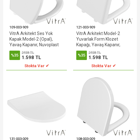
109-003-909
121-003-909
VitrA Arkitekt Ses Yok
VitrA Arkitekt Model-2
Kapak Model-2 (Opal),
Yuvarlak Form Klozet
Yavaş Kapanır, Nuvoplast
Kapağı, Yavaş Kapanır,
Kolay Sökülebilir
2458 TL
2458 TL
%35
%35
1.598 TL
1.598 TL
Stokta Var ✔
Stokta Var ✔
131-003-009
108-003-009