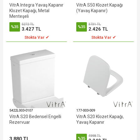
VitrA Integra Yavaş Kapanır
VitrA S50 Klozet Kapağı
Klozet Kapağı, Metal
(Yavaş Kapanır)
Menteşeli
5272 TL
3731 TL
%35
%35
3.427 TL
2.426 TL
Stokta Var ✔
Stokta Var ✔
5422L003-0107
177-003-009
VitrA S20 Bedensel Engelli
VitrA S20 Klozet Kapağı,
Rezervuar
Yavaş Kapanır
4998 TL
3.880 TL
%35