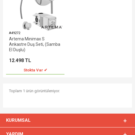
A49272
Artema Minimax S
Ankastre Duş Seti, (Samba
El Duşlu)
12.498 TL
Stokta Var ✔
Toplam 1 ürün görüntüleniyor.
KURUMSAL
YARDIM