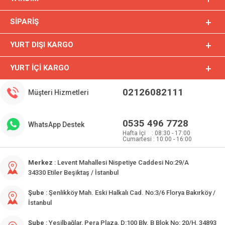
SIPARIŞ
YURT DIŞI KARGO
YURT İÇI KARGO
02126082111
Müşteri Hizmetleri
0535 496 7728
WhatsApp Destek
Hafta İçi : 08:30 - 17:00
Cumartesi : 10:00 - 16:00
Merkez
: Levent Mahallesi Nispetiye Caddesi No:29/A
34330 Etiler Beşiktaş / İstanbul
Şube
: Şenlikköy Mah. Eski Halkalı Cad. No:3/6 Florya Bakırköy /
İstanbul
Şube
: Yeşilbağlar, Pera Plaza, D:100 Blv. B Blok No: 20/H, 34893