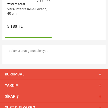
7336L003-0999
VitrA Integra Köşe Lavabo,
40 cm
5.180 TL
Toplam 3 ürün görüntüleniyor.
KURUMSAL
YARDIM
SIPARIŞ
YURT DIŞI KARGO