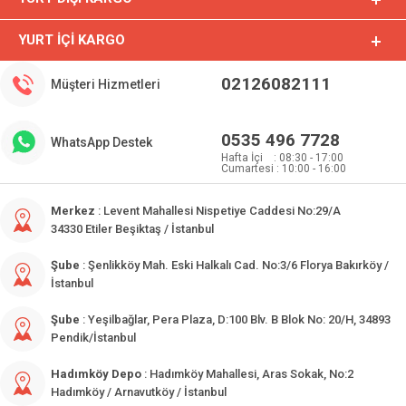
YURT İÇI KARGO
02126082111
Müşteri Hizmetleri
0535 496 7728
WhatsApp Destek
Hafta İçi : 08:30 - 17:00
Cumartesi : 10:00 - 16:00
Merkez
: Levent Mahallesi Nispetiye Caddesi No:29/A
34330 Etiler Beşiktaş / İstanbul
Şube
: Şenlikköy Mah. Eski Halkalı Cad. No:3/6 Florya Bakırköy /
İstanbul
Şube
: Yeşilbağlar, Pera Plaza, D:100 Blv. B Blok No: 20/H, 34893
Pendik/İstanbul
Hadımköy Depo
: Hadımköy Mahallesi, Aras Sokak, No:2
Hadımköy / Arnavutköy / İstanbul