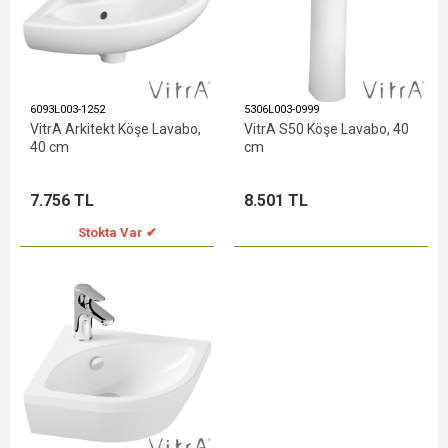
6093L003-1252
5306L003-0999
VitrA Arkitekt Köşe Lavabo,
VitrA S50 Köşe Lavabo, 40
40 cm
cm
7.756 TL
8.501 TL
Stokta Var ✔