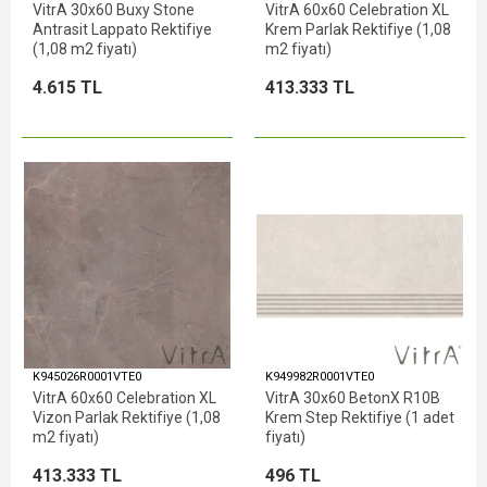
VitrA 30x60 Buxy Stone
VitrA 60x60 Celebration XL
Antrasit Lappato Rektifiye
Krem Parlak Rektifiye (1,08
(1,08 m2 fiyatı)
m2 fiyatı)
4.615 TL
413.333 TL
K945026R0001VTE0
K949982R0001VTE0
VitrA 60x60 Celebration XL
VitrA 30x60 BetonX R10B
Vizon Parlak Rektifiye (1,08
Krem Step Rektifiye (1 adet
m2 fiyatı)
fiyatı)
413.333 TL
496 TL