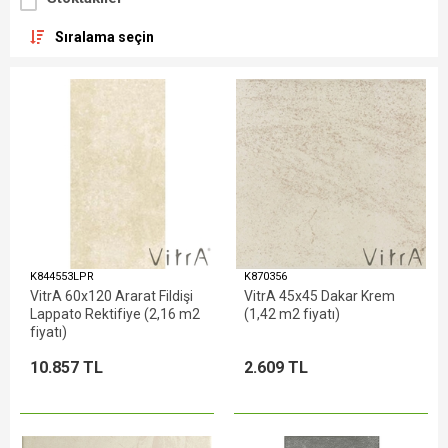
Sıralama seçin
K844553LPR
K870356
VitrA 60x120 Ararat Fildişi
VitrA 45x45 Dakar Krem
Lappato Rektifiye (2,16 m2
(1,42 m2 fiyatı)
fiyatı)
10.857 TL
2.609 TL