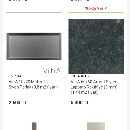
Stokta Var ✔
K537744
K886634LPR
VitrA 10x20 Metro Tiles
VitrA 60x60 Ararat Siyah
Siyah Parlak (0,8 m2 fiyatı)
Lappato Rektifiye (9 mm)
(1,44 m2 fiyatı)
2.603 TL
5.300 TL