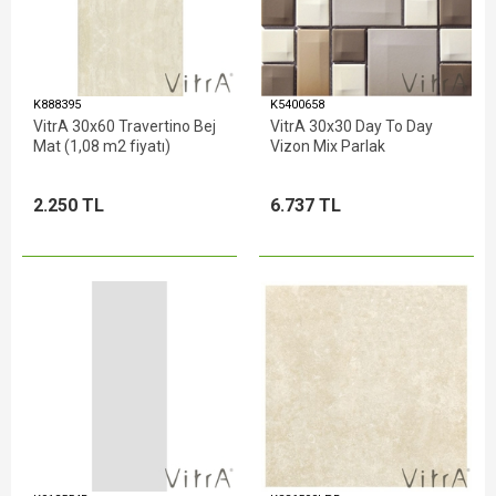
K888395
K5400658
VitrA 30x60 Travertino Bej
VitrA 30x30 Day To Day
Mat (1,08 m2 fiyatı)
Vizon Mix Parlak
2.250 TL
6.737 TL