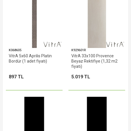
K068605
K929601R
VitrA 5x60 Aprilis Platin
VitrA 33x100 Provence
Bordür (1 adet fiyatı)
Beyaz Rektifiye (1,32 m2
fiyatı)
897 TL
5.019 TL