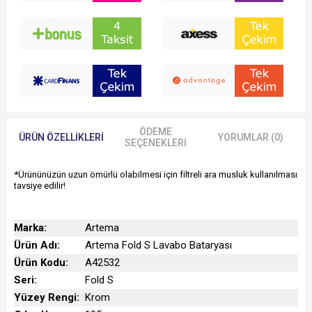
Fotosel Özelliği:
Yok
Sifon Kumandası:
Yok
Ücretsiz Montaj:
Yok
Yetkili Servis Hizmeti:
Var
Garanti Süresi:
5 yıl
Üretim Yeri:
Türkiye
Uyarı ve Genel Açıklamalar:
Çıkış ucu uzunluğu 105 mmdir. Çıkış ucu yüksekli
ÖDEME
ÜRÜN ÖZELLIKLERI
YORUMLAR (0)
SEÇENEKLERI
*Ürününüzün uzun ömürlü olabilmesi için
filtreli ara musluk
kullanılması
tavsiye edilir!
Marka:
Artema
Ürün Adı:
Artema Fold S Lavabo Bataryası
Ürün Kodu:
A42532
Seri:
Fold S
Yüzey Rengi:
Krom