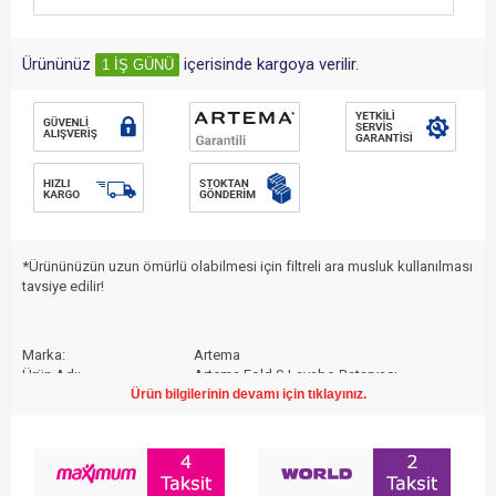
Ürününüz
içerisinde kargoya verilir.
1 İŞ GÜNÜ
*Ürününüzün uzun ömürlü olabilmesi için 
filtreli ara musluk
 kullanılması 
tavsiye edilir!
Marka:
Artema
Ürün Adı:
Artema Fold S Lavabo Bataryası
Ürün Kodu:
Ürün bilgilerinin devamı için tıklayınız.
A42532
Seri:
Fold S
Yüzey Rengi:
Krom
Çıkış Ucu Uzunluğu:
105 mm
Çıkış Ucu Yüksekliği:
90 mm
Perlatör Özelliği:
Standart