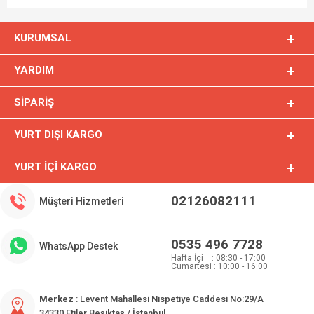
KURUMSAL
YARDIM
SIPARIŞ
YURT DIŞI KARGO
YURT İÇI KARGO
02126082111
Müşteri Hizmetleri
0535 496 7728
WhatsApp Destek
Hafta İçi : 08:30 - 17:00
Cumartesi : 10:00 - 16:00
Merkez
: Levent Mahallesi Nispetiye Caddesi No:29/A
34330 Etiler Beşiktaş / İstanbul