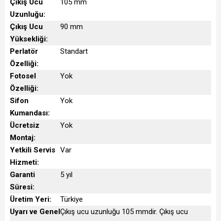
Çıkış Ucu
105 mm
Uzunluğu:
Çıkış Ucu
90 mm
Yüksekliği:
Perlatör
Standart
Özelliği:
Fotosel
Yok
Özelliği:
Sifon
Yok
Kumandası:
Ücretsiz
Yok
Montaj:
Yetkili Servis
Var
Hizmeti:
Garanti
5 yıl
Süresi:
Üretim Yeri:
Türkiye
Uyarı ve Genel
Çıkış ucu uzunluğu 105 mmdir. Çıkış ucu