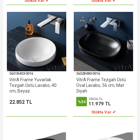
Stokta Var ✔
Stokta Var ✔
5651B403-0016
5652B483-0016
VitrA Frame Yuvarlak
VitrA Frame Tezgah Üstü
Tezgah Üstü Lavabo, 40
Oval Lavabo, 56 cm, Mat
cm, Beyaz
Siyah
18336 TL
22.852 TL
%34
11.979 TL
Stokta Var ✔