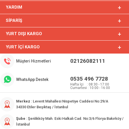
YARDIM
SIPARIŞ
YURT DIŞI KARGO
YURT İÇI KARGO
02126082111
Müşteri Hizmetleri
0535 496 7728
WhatsApp Destek
Hafta İçi : 08:30 - 17:00
Cumartesi : 10:00 - 16:00
Merkez
: Levent Mahallesi Nispetiye Caddesi No:29/A
34330 Etiler Beşiktaş / İstanbul
Şube
: Şenlikköy Mah. Eski Halkalı Cad. No:3/6 Florya Bakırköy /
İstanbul