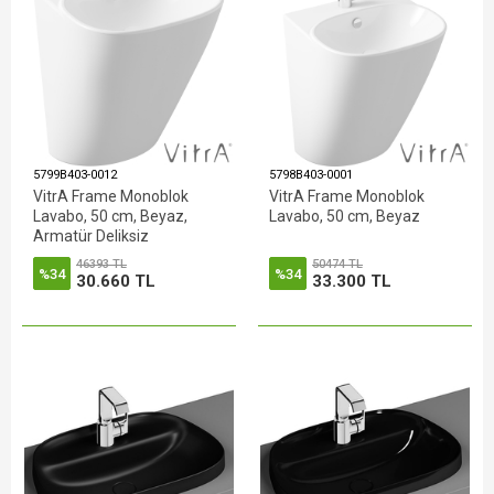
5799B403-0012
5798B403-0001
VitrA Frame Monoblok
VitrA Frame Monoblok
Lavabo, 50 cm, Beyaz,
Lavabo, 50 cm, Beyaz
Armatür Deliksiz
46393 TL
50474 TL
%34
%34
30.660 TL
33.300 TL