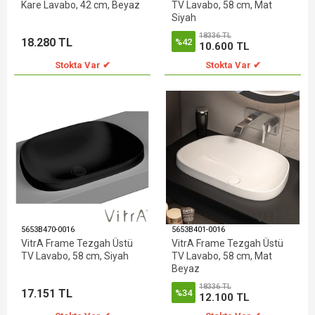
Kare Lavabo, 42 cm, Beyaz
TV Lavabo, 58 cm, Mat
Siyah
18336 TL
18.280 TL
%42
10.600 TL
Stokta Var ✔
Stokta Var ✔
5653B470-0016
5653B401-0016
VitrA Frame Tezgah Üstü
VitrA Frame Tezgah Üstü
TV Lavabo, 58 cm, Siyah
TV Lavabo, 58 cm, Mat
Beyaz
18336 TL
17.151 TL
%34
12.100 TL