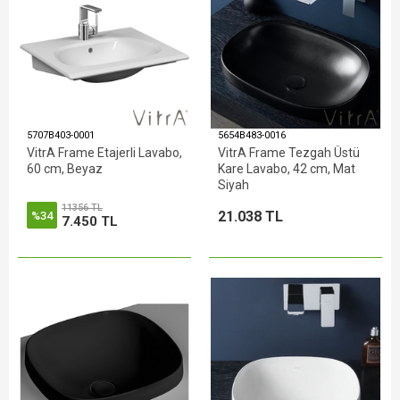
5707B403-0001
5654B483-0016
VitrA Frame Etajerli Lavabo,
VitrA Frame Tezgah Üstü
60 cm, Beyaz
Kare Lavabo, 42 cm, Mat
Siyah
11356 TL
21.038 TL
%34
7.450 TL