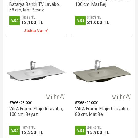
Batarya Banklı TV Lavabo,
100 cm, Mat Bej
58 cm, Mat Beyaz
18336 TL
31871 TL
%34
%34
12.100 TL
21.000 TL
Stokta Var ✔
5709B403-0001
5708B420-0001
VitrA Frame Etajerli Lavabo,
VitrA Frame Etajerli Lavabo,
100 cm, Beyaz
80 cm, Mat Bej
18745 TL
24140 TL
%34
%34
12.350 TL
15.900 TL