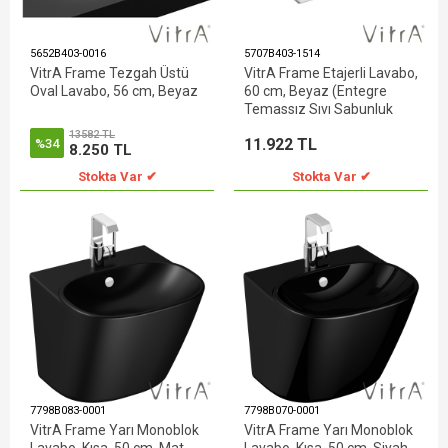
5652B403-0016
5707B403-1514
VitrA Frame Tezgah Üstü
VitrA Frame Etajerli Lavabo,
Oval Lavabo, 56 cm, Beyaz
60 cm, Beyaz (Entegre
Temassız Sıvı Sabunluk
Delikli)
13582 TL
11.922 TL
%34
8.250 TL
Stokta Var ✔
Stokta Var ✔
7798B083-0001
7798B070-0001
VitrA Frame Yarı Monoblok
VitrA Frame Yarı Monoblok