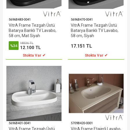
5696B483-0041
5696B470-0041
VitrA Frame Tezgah Üstü
VitrA Frame Tezgah Üstü
Batarya Banklı TV Lavabo,
Batarya Banklı TV Lavabo,
58 cm, Mat Siyah
58 cm, Siyah
18336 TL
17.151 TL
%34
12.100 TL
Stokta Var ✔
Stokta Var ✔
5696B401-0041
5709B420-0001
VitrA Frame Tezgah Üstü
VitrA Frame Etajerli Lavabo,